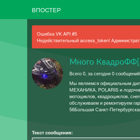
ВПОСТЕР
Ошибка VK API #5
Недействительный access_token! Администрато
Много КвадроФФ[
Всего 0, за сегодня 0 сообщений
Мы являемся официальным диле
МЕХАНИКА, POLARIS и лодочны
мотоциклов, квадроциклов, сне
обслуживаем и ремонтируем гар
56Большая Санкт-Петербургская
Текст сообщения: