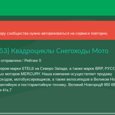
ру сообщества нужно авторизоваться на сервисе повторно.
53] Квадроциклы Снегоходы Мото
 отправлено / Рейтинг 0
ром марки STELS на Северо-Западе, а также марок BRP, РУС
х моторов MERCURY. Наша компания осуществляет продажу
гоходов, мотобуксировщиков, а также велосипедов в Великом Но
антийную и постгарантийную технику. Великий Новгород8 950 68
 41к.7