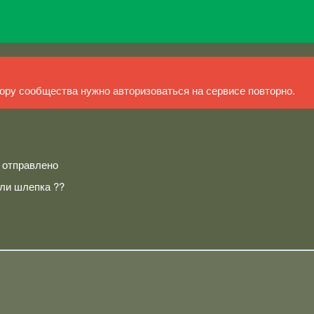
ру сообщества нужно авторизоваться на сервисе повторно.
й отправлено
или шлепка ??