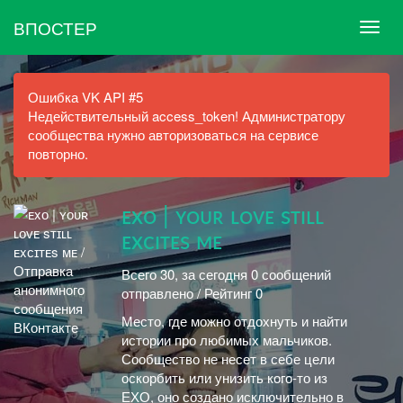
ВПОСТЕР
Ошибка VK API #5
Недействительный access_token! Администратору
сообщества нужно авторизоваться на сервисе
повторно.
ᴇxᴏ | ʏᴏᴜʀ ʟᴏᴠᴇ sᴛɪʟʟ
ᴇxᴄɪᴛᴇs ᴍᴇ
Всего 30, за сегодня 0 сообщений
отправлено / Рейтинг 0
Место, где можно отдохнуть и найти
истории про любимых мальчиков.
Сообщество не несет в себе цели
оскорбить или унизить кого-то из
ЕХО, оно создано исключительно в