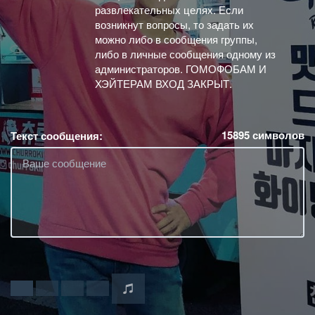
развлекательных целях. Если
возникнут вопросы, то задать их
можно либо в сообщения группы,
либо в личные сообщения одному из
администраторов. ГОМОФОБАМ И
ХЭЙТЕРАМ ВХОД ЗАКРЫТ.
15895
символов
Текст сообщения: