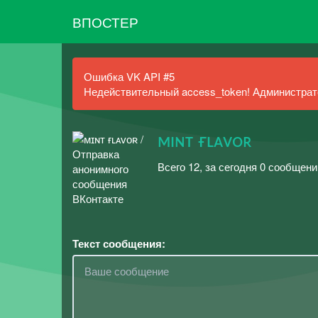
ВПОСТЕР
Ошибка VK API #5
Недействительный access_token! Администрато
ᴍɪɴᴛ ғʟᴀᴠᴏʀ
Всего 12, за сегодня 0 сообщени
Текст сообщения: