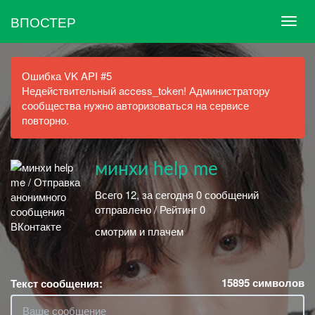
ВПОСТЕР
Ошибка VK API #5
Недействительный access_token! Администратору
сообщества нужно авторизоваться на сервисе
повторно.
минхи help me
Всего 12, за сегодня 0 сообщений
отправлено / Рейтинг 0
смотрим и плачем
15895
символов
Текст сообщения: