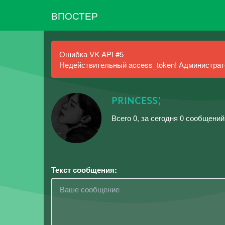
ВПОСТЕР
Ошибка VK API #5
Недействительный access_token! Администрато
ᴘʀɪɴᴄᴇss;
Всего 0, за сегодня 0 сообщени
Текст сообщения: