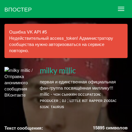
ВПОСТЕР
Ошибка VK API #5
Недействительный access_token! Администратору
сообщества нужно авторизоваться на сервисе
повторно.
milky millic
первая и единственная официальная
фан-группа посвящённая миллику!!!
millic - чон сынхенㅤㅤㅤ ᴏᴄᴄᴜᴘᴀᴛɪᴏɴ:
ᴘʀᴏᴅᴜᴄᴇʀ ; ᴅᴊ ; ʟɪᴛᴛʟᴇ ʙɪᴛ ʀᴀᴘᴘᴇʀ ᴢᴏᴅɪᴀᴄ
sɪɢɴ: ᴛᴀᴜʀᴜs
15895
символов
Текст сообщения: