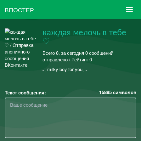
ВПОСТЕР
каждая мелочь в тебе
♡
Всего 8, за сегодня 0 сообщений
отправлено / Рейтинг 0
˗ˏˋmilky boy for youˎˊ˗
15895
символов
Текст сообщения: