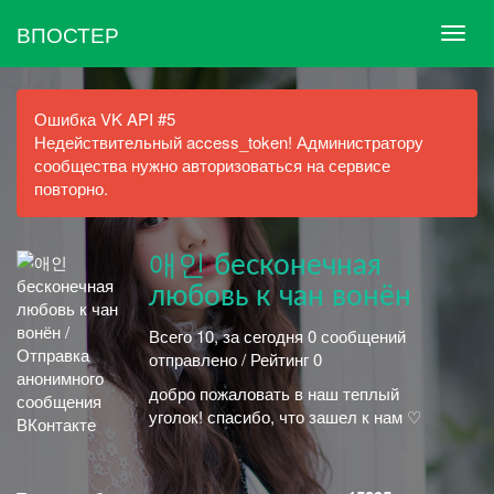
ВПОСТЕР
Ошибка VK API #5
Недействительный access_token! Администратору
сообщества нужно авторизоваться на сервисе
повторно.
애인 бесконечная
любовь к чан вонён
Всего 10, за сегодня 0 сообщений
отправлено / Рейтинг 0
добро пожаловать в наш теплый
уголок! спасибо, что зашел к нам ♡