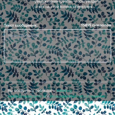
уведомления группы, чтобы увидеть
ответ на свой вопрос оперативно.
15895
символов
Текст сообщения:
Вы обязуетесь соблюдать
политику
конфиденциальности
и
пользовательское соглашение