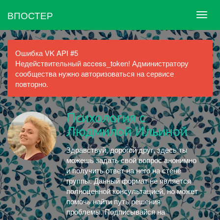
ВПОСТЕР
Ошибка VK API #5
Недействительный access_token! Администратору
сообщества нужно авторизоваться на сервисе
повторно.
Психология с
Людмилой Ильиной
Здравствуй, дорогой друг, здесь ты
можешь задать свой вопрос анонимно
и получить ответ на него на стене
группы. Данный формат не является
полноценной консультацией, но может
помочь найти путь решения
проблемы. Подписывайся на