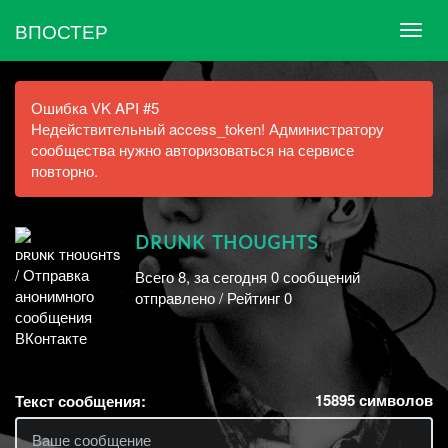
ВПОСТЕР
Ошибка VK API #5
Недействительный access_token! Администратору
сообщества нужно авторизоваться на сервисе
повторно.
ᴅʀᴜɴᴋ ᴛʜᴏᴜɢʜᴛs
Всего 8, за сегодня 0 сообщений
отправлено / Рейтинг 0
15895
символов
Текст сообщения: