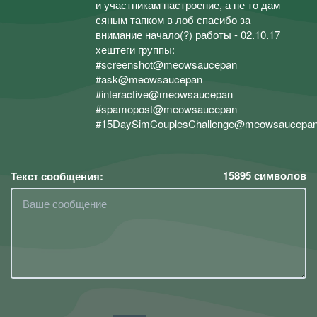
и участникам настроение, а не то дам
сяным тапком в лоб спасибо за
внимание начало(?) работы - 02.10.17
хештеги группы:
#screenshot@meowsaucepan
#ask@meowsaucepan
#interactive@meowsaucepan
#spamopost@meowsaucepan
#15DaySimCouplesChallenge@meowsaucepa
15895
символов
Текст сообщения: