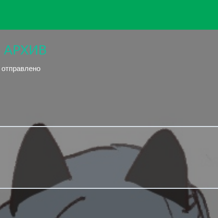
? | АРХИВ
й отправлено