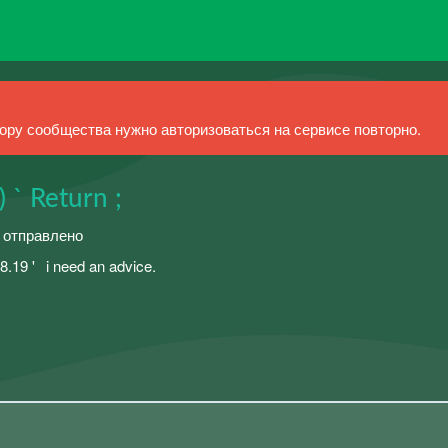
ру сообщества нужно авторизоваться на сервисе повторно.
 ` Return ;
й отправлено
;⠀08.19 '⠀i need an advice.⠀⠀⠀⠀