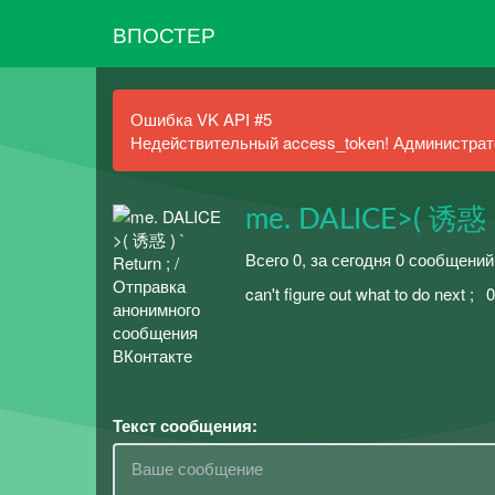
ВПОСТЕР
Ошибка VK API #5
Недействительный access_token! Администрато
me. DALICEㅤ>ㅤ( 诱惑 )
Всего 0, за сегодня 0 сообщени
can't figure out what to do next 
Текст сообщения: