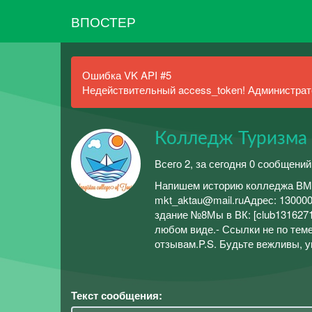
ВПОСТЕР
Ошибка VK API #5
Недействительный access_token! Администрато
Колледж Туризма
Всего 2, за сегодня 0 сообщений
Напишем историю колледжа ВМЕС
mkt_aktau@mail.ru​Адрес​​​​​​: 1
здание №8Мы в ВК: [club1316271
любом виде.- Ссылки не по тем
отзывам.P.S. Будьте вежливы, у
Текст сообщения: