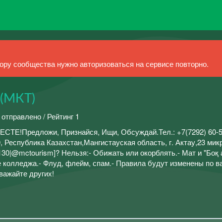
ру сообщества нужно авторизоваться на сервисе повторно.
 (МКТ)
 отправлено / Рейтинг 1
ТЕ!Предложи, Признайся, Ищи, Обсуждай.Тел.: +7(7292) 60-5
30000, Республика Казахстан,Мангистауская область, г. Актау,23 ми
30|@mctourism]? Нельзя:- Обижать или окорблять.- Мат и "Боқ 
е колледжа.- Флуд, флейм, спам.- Правила будут изменены по 
важайте других!