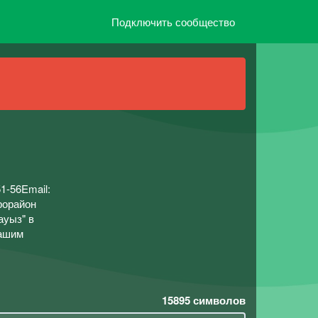
Подключить сообщество
1-56Email:
крорайон
ауыз" в
вашим
15895
символов