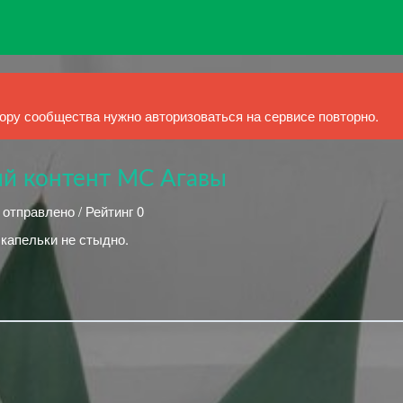
ру сообщества нужно авторизоваться на сервисе повторно.
й контент МС Агавы
 отправлено / Рейтинг 0
 капельки не стыдно.