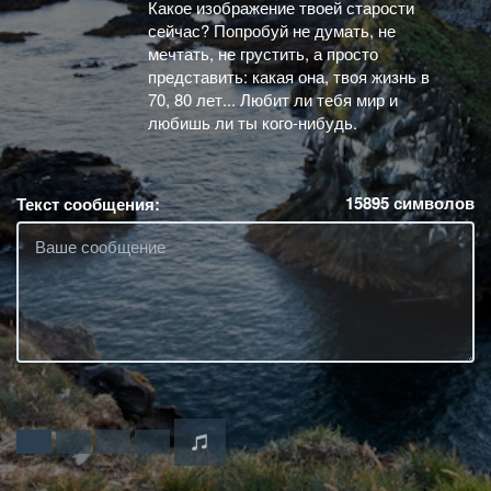
Какое изображение твоей старости
сейчас? Попробуй не думать, не
мечтать, не грустить, а просто
представить: какая она, твоя жизнь в
70, 80 лет... Любит ли тебя мир и
любишь ли ты кого-нибудь.
15895
символов
Текст сообщения: