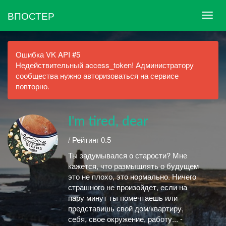
ВПОСТЕР
Ошибка VK API #5
Недействительный access_token! Администратору
сообщества нужно авторизоваться на сервисе
повторно.
I'm tired, dear
/ Рейтинг 0.5
Ты задумывался о старости? Мне
кажется, что размышлять о будущем
это не плохо, это нормально. Ничего
страшного не произойдет, если на
пару минут ты помечтаешь или
представишь свой дом/квартиру,
себя, свое окружение, работу... -