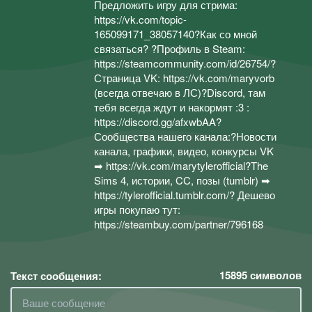
Предложить игру для стрима:
https://vk.com/topic-
165099171_38057140?Как со мной
связаться? ?Профиль в Steam:
https://steamcommunity.com/id/26754/?
Страница VK: https://vk.com/maryvorb
(всегда отвечаю в ЛС)?Discord, там
тебя всегда ждут и накормят :3 :
https://discord.gg/afxwbAA?
Сообщества нашего канала:?Новости
канала, графики, видео, конкурсы VK
➡ https://vk.com/marytylerofficial?The
Sims 4, истории, CC, позы (tumblr) ➡
https://tylerofficial.tumblr.com/? Дешево
игры покупаю тут:
https://steambuy.com/partner/796168
15895
символов
Текст сообщения: