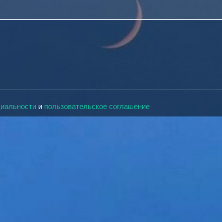
циальности
и
пользовательское соглашение