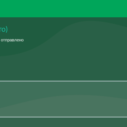
то)
й отправлено