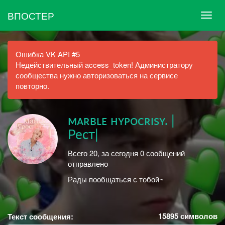
ВПОСТЕР
Ошибка VK API #5
Недействительный access_token! Администратору
сообщества нужно авторизоваться на сервисе
повторно.
ᴍᴀʀʙʟᴇ ʜʏᴘᴏᴄʀɪsʏ. |
Рест|
Всего 20, за сегодня 0 сообщений
отправлено
Рады пообщаться с тобой~
15895
символов
Текст сообщения: