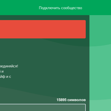
Подключить сообщество
оединяйся!
 и
айф и с
15895
символов