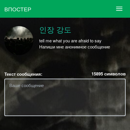
ВПОСТЕР
인장 강도
tell me what you are afraid to say
Напиши мне анонимное сообщение
ᅠᅠᅠᅠᅠᅠᅠᅠᅠᅠᅠᅠᅠ
15895
символов
Текст сообщения: