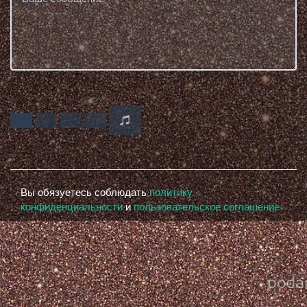
Вы обязуетесь соблюдать
политику
конфиденциальности
и
пользовательское соглашение