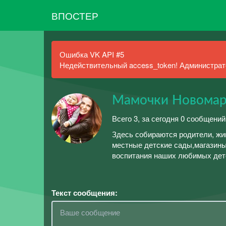
ВПОСТЕР
Ошибка VK API #5
Недействительный access_token! Администрато
Мамочки Новомар
Всего 3, за сегодня 0 сообщений
Здесь собираются родители, жи
местные детские сады,магазины
воспитания наших любимых деток
Текст сообщения: