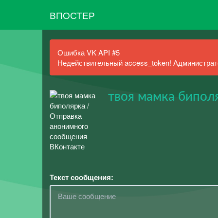
ВПОСТЕР
Ошибка VK API #5
Недействительный access_token! Администрато
твоя мамка бипол
Текст сообщения: