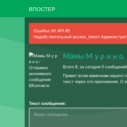
ВПОСТЕР
Ошибка VK API #5
Недействительный access_token! Администрато
Мамы М у р и н о
Всего 8, за сегодня 0 сообщений
Привет всем мамочкам нашего г
текст через это приложение. О ва
Текст сообщения: