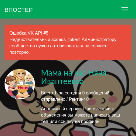
ВПОСТЕР
Ошибка VK API #5
Недействительный access_token! Администратору
сообщества нужно авторизоваться на сервисе
повторно.
Мама на час Няня
Ивантеевка
Всего 1, за сегодня 0 сообщений
отправлено / Рейтинг 0
Анонимный сервис. При желании к
объявления вы можете написать ваш
тел или ссылку на профиль