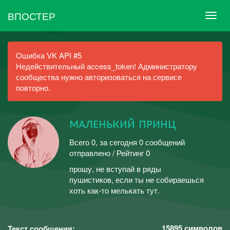
ВПОСТЕР
Ошибка VK API #5
Недействительный access_token! Администратору
сообщества нужно авторизоваться на сервисе
повторно.
ᴍᴀлᴇʜький пᴘиʜц
Всего 0, за сегодня 0 сообщений
отправлено / Рейтинг 0
прошу, не вступай в ряды
пушистиков, если ты не собираешься
хоть как-то мелькать тут.
15895
символов
Текст сообщения: