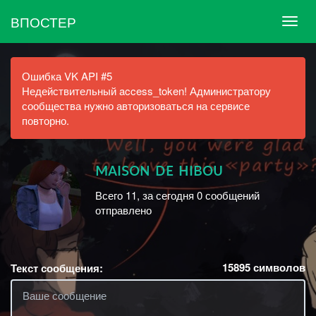
ВПОСТЕР
Ошибка VK API #5
Недействительный access_token! Администратору
сообщества нужно авторизоваться на сервисе
повторно.
ᴍᴀɪsᴏɴ ᴅᴇ ʜɪʙᴏᴜ
Всего 11, за сегодня 0 сообщений
отправлено
15895
символов
Текст сообщения: