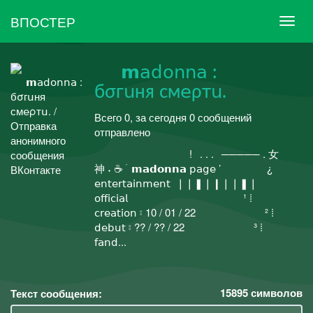
ВПОСТЕР
⠀⠀𝗺𝖺𝖽𝗈𝗇𝗇𝖺 :
бσг𝗎ня см𝖾ρт𝗎.
Всего 0, за сегодня 0 сообщений
отправлено
⠀⠀⠀⠀⠀⠀⠀⠀⠀⠀ ⠀⠀!⠀. . .⠀───── . 女
神 ˖ ☕ ࣪ 𝗺𝗮𝗱𝗼𝗻𝗻𝗮 𝗉𝖺𝗀𝖾 ’⠀⠀⠀⠀⠀⠀¿
𝖾𝗇𝗍𝖾𝗋𝗍𝖺𝗂𝗇𝗆𝖾𝗇𝗍 ❘❘❚❘❙❘❘❚❘
𝗈𝖿𝖿𝗂𝖼𝗂𝖺𝗅⠀⠀⠀⠀⠀⠀⠀⠀⠀⠀⠀⠀⠀⠀⠀¹ ⁞︎
𝖼𝗋𝖾𝖺𝗍𝗂𝗈𝗇 ⦂ 10 / 01 / 22⠀⠀⠀⠀⠀⠀⠀⠀⠀² ⁞︎
𝖽𝖾𝖻𝗎𝗍 ⦂ ?? / ?? / 22⠀⠀⠀⠀⠀⠀⠀⠀⠀³ ⁞︎
𝖿𝖺𝗇𝖽...
15895
символов
Текст сообщения: