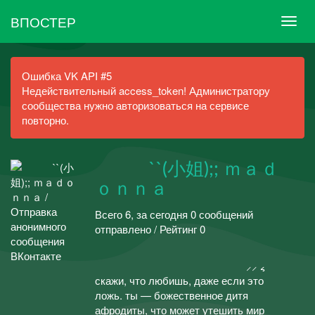
ВПОСТЕР
Ошибка VK API #5
Недействительный access_token! Администратору
сообщества нужно авторизоваться на сервисе
повторно.
⠀⠀⠀⠀``(小姐);; ｍａｄ
ｏｎｎａ
Всего 6, за сегодня 0 сообщений
отправлено / Рейтинг 0
⠀⠀⠀ᅠᅠ⠀⠀⠀⠀⠀⠀⠀⠀⠀⠀ᅠᅠ
⠀⠀⠀⠀⠀⠀⠀⠀⠀⠀ᅠᅠ⠀⠀⠀⠀⠀⠀⠀⸝⸝ ៹
скажи, что любишь, даже если это
ложь. ты — божественное дитя
афродиты, что может утешить мир