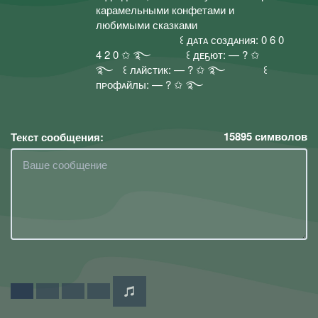
карамельными конфетами и
любимыми сказкамиᅠᅠ⠀⠀ᅠᅠ⠀⠀
ᅠᅠ⠀⠀ᅠᅠ⠀⠀ ᅠ꒰ дᴀтᴀ создᴀния: 0 6 0
4 2 0 ✩ ࿐ᅠᅠ⠀⠀꒰ дᴇҕют: — ? ✩
࿐ᅠ꒰ лᴀйстик: — ? ✩ ࿐ᅠᅠ⠀⠀ ꒰
пᴘофᴀйлы: — ? ✩ ࿐ ᅠᅠ⠀ᅠᅠ
15895
символов
Текст сообщения: