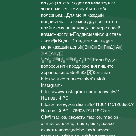
на досуге мои видео на канале, кто
знает, может я смогу быть тебе
полезным…Для меня каждый
подписчик — это мой друг, и я готов
прийти ему на помощь, по мере своей
возможности.▶Подписывайся и ставь
лайки!▶Ведь +1 подписчик радует
меня каждый день!░В░С░Е░Г░Д░А░
░Р░А░Д░
░О░Б░Щ░Е░Н░И░Ю░Если будут
вопросы или предложения пишите!
Заранее спасибо!!!✍ |̳̿В̳̿|Контакте:
https://vk.com/macwintv✍ Мой
instagram-
https://www.instagram.com/macwintv/?
На новый PC
https://money.yandex.ru/to/410014151268905?
На новый PC +79608174116 Счет
QIWImac os, скачать mac os, mac os
x, mac os sierra, mac x, os x, adobe,
скачать adobe,adobe flash, adobe
premiere, adobe cc, adobe photoshop,