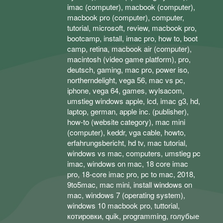
imac (computer), macbook (computer),
macbook pro (computer), computer,
tutorial, microsoft, review, macbook pro,
bootcamp, install, imac pro, how to, boot
camp, retina, macbook air (computer),
macintosh (video game platform), pro,
deutsch, gaming, mac pro, power iso,
northerndelight, vega 56, mac vs pc,
iphone, vega 64, games, wylsacom,
umstieg windows apple, lcd, imac g3, hd,
laptop, german, apple inc. (publisher),
how-to (website category), mac mini
(computer), keddr, vga cable, howto,
erfahrungsbericht, hd tv, mac tutorial,
windows vs mac, computers, umstieg pc
imac, windows on mac, 18 core imac
pro, 18-core imac pro, pc to mac, 2018,
9to5mac, mac mini, install windows on
mac, windows 7 (operating system),
windows 10 macbook pro, tuttorial,
котировки, quik, programming, голубые