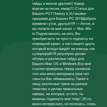
гайды и многое другое6⃣ Кавер
версии на песни, юмор7⃣ Статьи для
Вашего PC? Помогу в Установке
программ для Вашего PC 2018Доброго
времени суток, друзья!!!Я — Антон, и
вы попали на мой канал — Mac Win
tv.Подписавшись на него, Вы
приобретаете не просто подписку на
очередной канал, а настоящего друга,
который всегда придёт на помощь как
супергерой!!!Я регулярно делаю
обзоры и различные гайды для
Вашего Mac OS и Windows.Все мои
ссылки проверены перед заливкой
того или иного материала (мне нет
смысла Вас обманывать).Также я
пишу различные треки на разную
тематику и делаю прикольные
каверы, на которые, кстати, ты
можешь подкинуть мне тему! ;)Есть
много интересного, не поленись, глянь