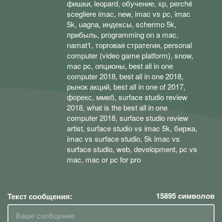
фишки, leopard, обучение, xp, perché
scegliere imac, new, imac vs pc, imac
5k, uagna, индексы, schermo 5k,
прибыль, programming on a mac,
namat1, торговая стратегия, personal
computer (video game platform), snow,
mac pc, опционы, best all in one
computer 2018, best all in one 2018,
рынок акций, best all in one of 2017,
форекс, ммвб, surface studio review
2018, what is the best all in one
computer 2018, surface studio review
artist, surface studio vs imac 5k, биржа,
imac vs surface studio, 5k imac vs
surface studio, web, development, pc vs
mac, mac or pc for pro
15895
символов
Текст сообщения: