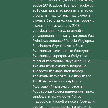
adobe 2018, adobe illustrator, adobe cc
2018 скачать, mac programs, mac os
programs, mac torrent, mac,скачать,
скачать бесплатно, скачать торрент,
скачать через, скачать 2018,
youtube,канал, каналы онлайн,
установленные, +как устан#mac #os
#windows #cubase #flstudio #logicprox
#finalcutpro #где #скачать #как
#установить #установка #виндовс
#установка #программ #обучение
#tutorial #помощник #музыкальные
#клипы #music #video #мировые
#новости #самара #топ #юмор
#приколы #cover #music #top #csgo
#2018 #news #games #plugins
#фотошоп #лайтрум #пресеты
#обработка #фотоивидеоapple, imac,
windows, mac, windows 10, pc,
macbook, microsoft windows (operating
system), mac os (operating system),