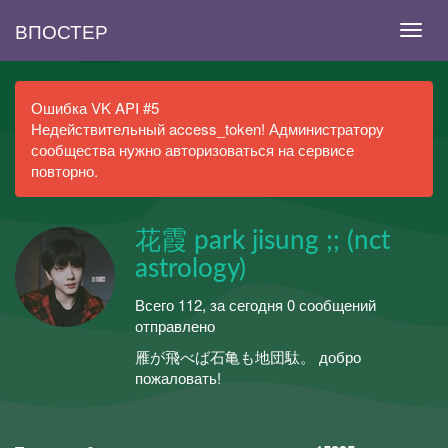
ВПОСТЕР
Ошибка VK API #5
Недействительный access_token! Администратору
сообщества нужно авторизоваться на сервисе
повторно.
花霞 park jisung ;; (nct
astrology)
Всего 112, за сегодня 0 сообщений
отправлено
雁が飛べば石亀も地団駄。 добро
пожаловать!