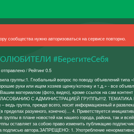
ру сообщества нужно авторизоваться на сервисе повторно.
ОЛЮБИТЕЛИ #БерегитеСебя
 отправлено / Рейтинг 0.5
авила группы:1. Глобальный вопрос по поводу объявлений типа 
рошие руки или ищем хозяев щенку/котенку и т.д.» - все объяв
 Вашим материалом (фото, видео), кроме ссылок на сам контен
ЛАСОВАНИЮ С АДМИНИСТРАЦИЕЙ ГРУППЫ!!!2. ТЕМАТИКА 
 – ведь группа, прежде всего, носит информационный и развле
в пределах разумного, конечно)… 4. Приветствуется инициатив
в группы в плане новостей как нашего города, района, так и всей
руппы оставляет за собою право изменить публикацию подписчик
за подписью автора.ЗАПРЕЩЕНО: 1. Употребление ненормативн