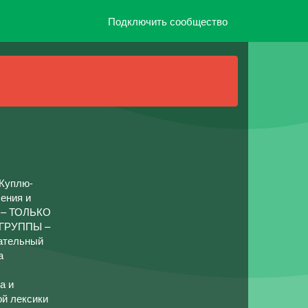
Подключить сообщество
«Куплю-
ления и
т – ТОЛЬКО
ГРУППЫ –
кательный
а
а и
ой лексики