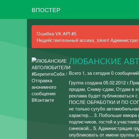
ВПОСТЕР
Ошибка VK API #5
Недействительный access_token! Администрато
ЛЮБАНСКИЕ АВТ
Всего 1, за сегодня 0 сообщений
Группа создана 05.02.2012 г.Пр
продам, Сниму-сдам, Отдам в хо
реклама будет публиковаться с
ПОСЛЕ ОБРАБОТКИ И ПО СОГ
не только сугубо автомобильная
характер… 3. Побольше юмора (
подписчиков, гостей и участнико
синеокой... 5. Администрация г
опубликовать от имени группы 