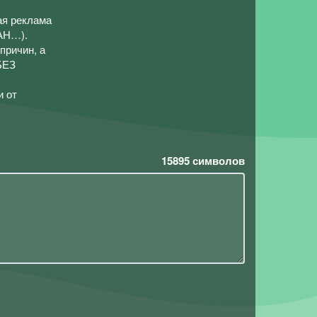
ая реклама
АН…).
причин, а
БЕЗ
и от
15895
символов