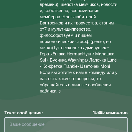
времени), щепотка мемчиков, новости
и, собственно, воспоминания
мемберов ;Блог любителей
Бантосиков и их творчества, стэним
от7 и мультишипперство,
философствуем и пишем
психологический стафф (редко, но
метко)Тут несколько админушек:•
Гера-хён ака HermanHyun• Милашка
Sul • Бусинка Wayninga• Лапочка Lune
• Конфетка Frankie• Цветочек Moni
Если вы хотите к нам в команду или у
вас есть какие-то вопросы, то
обращайтесь в личные сообщения
паблика :з
15895
символов
Текст сообщения: