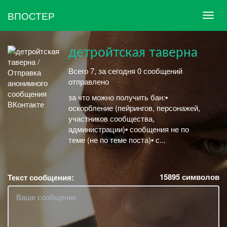
ВПОСТЕР
детройтская таверна
Всего 7, за сегодня 0 сообщений
отправлено
за что можно получить бан:▪︎
оскорбление (пейрингов, персонажей,
участников сообщества,
администрации)▪︎ сообщения не по
теме (не по теме поста)▪︎ с...
15895
символов
Текст сообщения: