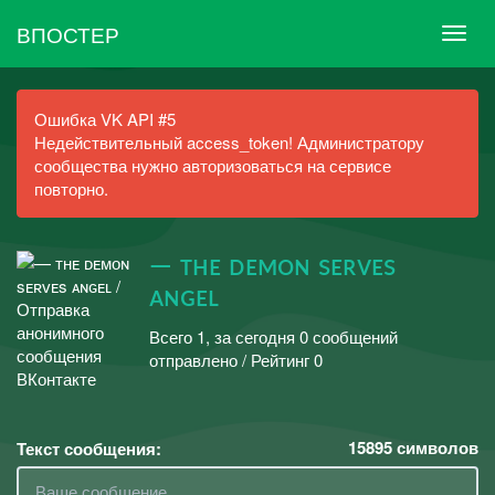
ВПОСТЕР
Ошибка VK API #5
Недействительный access_token! Администратору
сообщества нужно авторизоваться на сервисе
повторно.
— ᴛʜᴇ ᴅᴇᴍᴏɴ sᴇʀᴠᴇs
ᴀɴɢᴇʟ
Всего 1, за сегодня 0 сообщений
отправлено / Рейтинг 0
15895
символов
Текст сообщения: