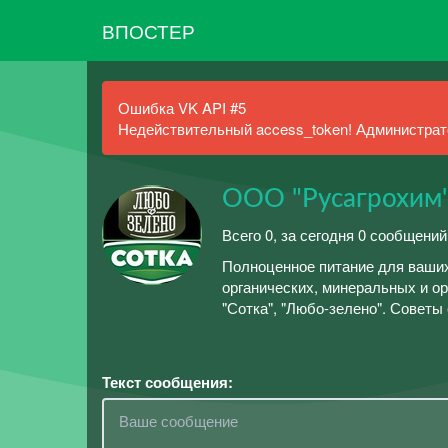
ВПОСТЕР
Ошибка VK API #5
Недействительный access_token! Администрато
ООО "Русагрохим
Всего 0, за сегодня 0 сообщений
Полноценное питание для ваших
органических, минеральных и ор
"Сотка", "Любо-зелено". Советы
Текст сообщения: