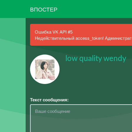
ВПОСТЕР
Ошибка VK API #5
Недействительный access_token! Администрато
low quality wendy
Текст сообщения: