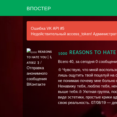
ВПОСТЕР
Ошибка VK API #5
Недействительный access_token! Администрато
₁₀₀₀ ʀᴇᴀsᴏɴs ᴛᴏ ʜᴀᴛᴇ
Всего 40, за сегодня 0 сообщени
♔ Чувствую, что мной воспользо
лишь ощутить твой поцелуй на с
не понимаю почему мне больно к
Ненавижу тебя, люблю тебя, нена
выше тебя.♔ Уютная группа, по
виде эстетики, простые крики а
свою реальность. 07/08/19 — д