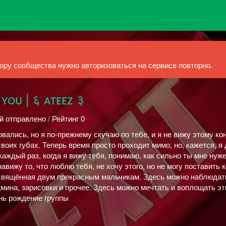
ру сообщества нужно авторизоваться на сервисе повторно.
 ʏᴏᴜ | ६ ᴀᴛᴇᴇᴢ ३
й отправлено / Рейтинг 0
вались, но я по-прежнему скучаю по тебе, и я не вижу этому ко
воих губах. Теперь время просто проходит мимо, но, кажется, я 
аждый раз, когда я вижу тебя, понимаю, как сильно ты мне нуже
вижу то, что люблю тебя, не хочу этого, но не могу поставить к
свящённая двум прекрасным мальчикам. Здесь можно наблюдат
дмина, зарисовки и прочее. Здесь можно мечтать и воплощать эт
ень рождение группы