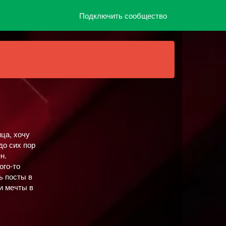
Подключить сообщество
нца, хочу
до сих пор
н.
ого-то
ь посты в
и мечты в