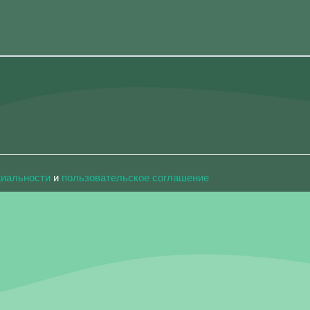
циальности
и
пользовательское соглашение