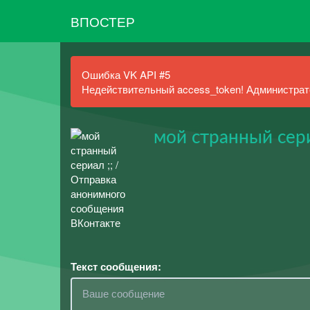
ВПОСТЕР
Ошибка VK API #5
Недействительный access_token! Администрато
мой странный сери
Текст сообщения: