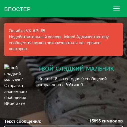
ВПОСТЕР
Ошибка VK API #5
Недействительный access_token! Администратору
сообщества нужно авторизоваться на сервисе
повторно.
ᴛʙой ᴄладᴋий ᴍᴀльчиᴋ
Всего 118, за сегодня 0 сообщений
отправлено / Рейтинг 0
15895
символов
Текст сообщения: