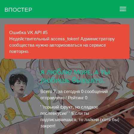
ВПОСТЕР
Ошибка VK API #5
Недействительный access_token! Администратору
сообщества нужно авторизоваться на сервисе
повторно.
я люблю моᴘᴇ, ᴀ ты
любишь бывшᴇго.
Всего 7, за сегодня 0 сообщений
отправлено / Рейтинг 0
' 'горький фрукт, но сладкое
послевкусие' ' !Если ты
подписываешься, то лайкни (хотя бы)
закреп!