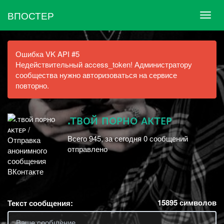
ВПОСТЕР
Ошибка VK API #5
Недействительный access_token! Администратору
сообщества нужно авторизоваться на сервисе
повторно.
.твой пᴏᴘʜᴏ ᴀᴋтᴇᴘ
Всего 945, за сегодня 0 сообщений
отправлено
15895
символов
Текст сообщения: