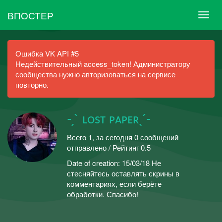
ВПОСТЕР
Ошибка VK API #5
Недействительный access_token! Администратору
сообщества нужно авторизоваться на сервисе
повторно.
- ̗ ̀ ʟᴏsᴛ ᴘᴀᴘᴇʀ ̖ ́-
Всего 1, за сегодня 0 сообщений
отправлено / Рейтинг 0.5
Date of creation: 15/03/18 Не
стесняйтесь оставлять скрины в
комментариях, если берёте
обработки. Спасибо!