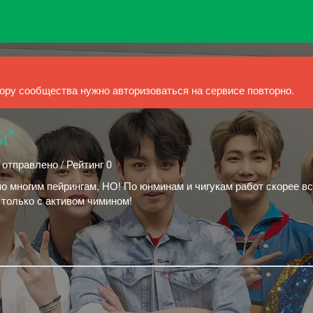
ру сообщества нужно авторизоваться на сервисе повторно.
ы͊
 отправлено / Рейтинг 0
по многим пейрингам, НО! По юнминам и чигукам работ скорее вс
 только с активом чимином!