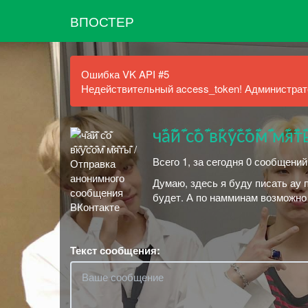
ВПОСТЕР
Ошибка VK API #5
Недействительный access_token! Администрато
ч͊а͊й͊ с͊о͊ в͊к͊у͊с͊о͊м͊ м͊я͊т͊
Всего 1, за сегодня 0 сообщений
Думаю, здесь я буду писать ау 
будет. А по намминам возможно
Текст сообщения: