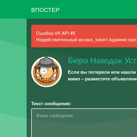
ВПОСТЕР
Ошибка VK API #5
Недействительный access_token! Администрато
Бюро Находок Ус
Если вы потеряли или нашли 
мимо – разместите объявлени
Текст сообщения: