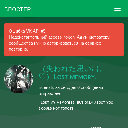
ВПОСТЕР
Ошибка VK API #5
Недействительный access_token! Администратору
сообщества нужно авторизоваться на сервисе
повторно.
（失われた思い出。
♡）Lᴏsᴛ ᴍᴇᴍᴏʀʏ.
Всего 2, за сегодня 0 сообщений
отправлено
I ʟᴏsᴛ ᴍʏ ᴍᴇᴍᴏʀɪᴇs, ʙᴜᴛ ᴏɴʟʏ ᴀʙᴏᴜᴛ ʏᴏᴜ
ɪ ᴄᴏᴜʟᴅ ɴᴏᴛ ꜰᴏʀɢᴇᴛ.