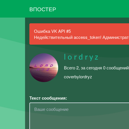
ВПОСТЕР
Ошибка VK API #5
Недействительный access_token! Администрато
l o r d r y z
Всего 2, за сегодня 0 сообщений
coverbylordryz
Текст сообщения: